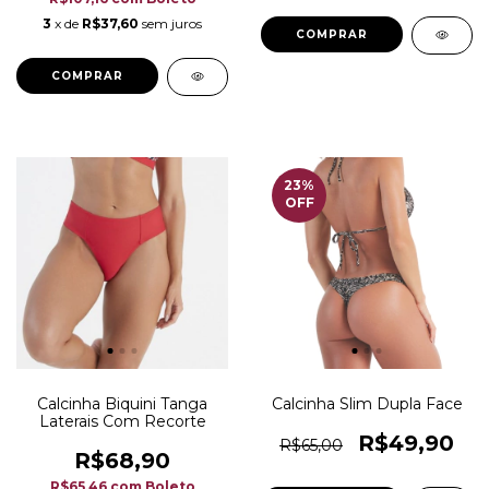
3
x de
R$37,60
sem juros
COMPRAR
COMPRAR
23
%
OFF
Calcinha Biquini Tanga
Calcinha Slim Dupla Face
Laterais Com Recorte
R$49,90
R$65,00
R$68,90
R$65,46
com
Boleto