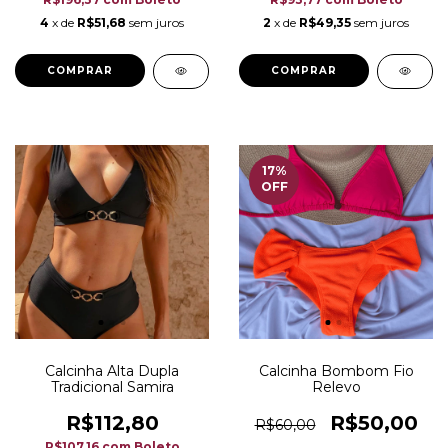
4
x de
R$51,68
sem juros
2
x de
R$49,35
sem juros
COMPRAR
COMPRAR
17
%
OFF
Calcinha Alta Dupla
Calcinha Bombom Fio
Tradicional Samira
Relevo
R$112,80
R$50,00
R$60,00
R$107,16
com
Boleto