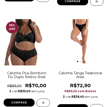
COMPRAR
16
%
OFF
Calcinha Plus Bombom
Calcinha Tanga Tradicional
Fio Duplo Relevo Arsiê
Arsie
R$70,00
R$72,90
R$83,00
2
x de
R$35,00
sem juros
R$69,26
com
Boleto
2
x de
R$36,45
sem juros
COMPRAR