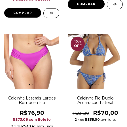
COMPRAR
COMPRAR
15
%
OFF
Calcinha Laterais Largas
Calcinha Fio Duplo
Bombom Fio
Amarracao Lateral
R$76,90
R$70,00
R$81,90
R$73,06
com
Boleto
2
x de
R$35,00
sem juros
2
x de
R$38,45
sem juros