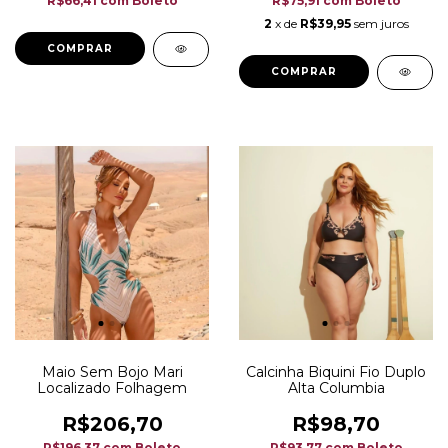
R$66,41
com
Boleto
R$75,91
com
Boleto
2
x de
R$39,95
sem juros
COMPRAR
COMPRAR
Maio Sem Bojo Mari
Calcinha Biquini Fio Duplo
Localizado Folhagem
Alta Columbia
R$206,70
R$98,70
R$196,37
com
Boleto
R$93,77
com
Boleto