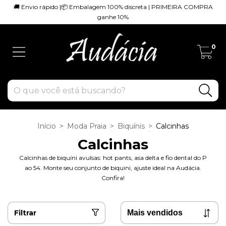
🚚 Envio rápido |📦 Embalagem 100% discreta | PRIMEIRA COMPRA
ganhe 10%
0
Início
>
Moda Praia
>
Biquínis
>
Calcinhas
Calcinhas
Calcinhas de biquíni avulsas: hot pants, asa delta e fio dental do P
ao 54. Monte seu conjunto de biquini, ajuste ideal na Audácia.
Confira!
Filtrar