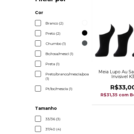
Cor
Branco (2)
Preto (2)
Chumbo (1)
Bc/rosa/mescl (1)
Preta (1)
Meia Lupo Au Sa
Preto/branco/mescla/poa
Invisivel K
(1)
R$33,0
Pt/bc/mescla (1)
R$31,35
com
B
Tamanho
33/36 (3)
37/40 (4)