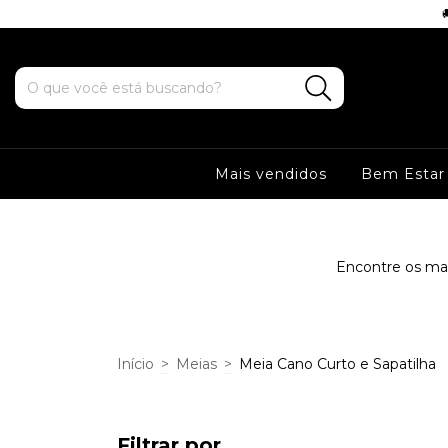
 5% OFF no PIX
Mais vendidos
Bem Estar
Encontre os mai
Início
>
Meias
>
Meia Cano Curto e Sapatilha
Filtrar por