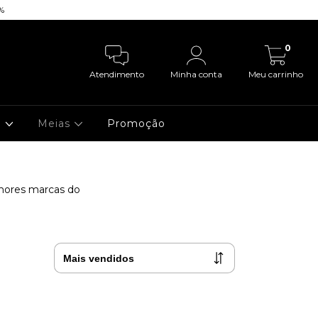
%
| 💳 5% OFF no
0
Atendimento
Minha conta
Meu carrinho
a
Meias
Promoção
lhores marcas do