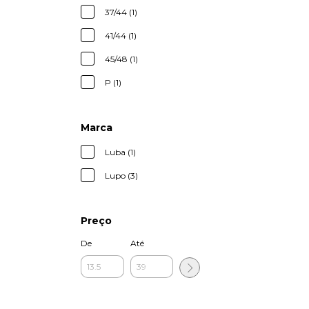
37/44 (1)
41/44 (1)
45/48 (1)
P (1)
Marca
Luba (1)
Lupo (3)
Preço
De
Até