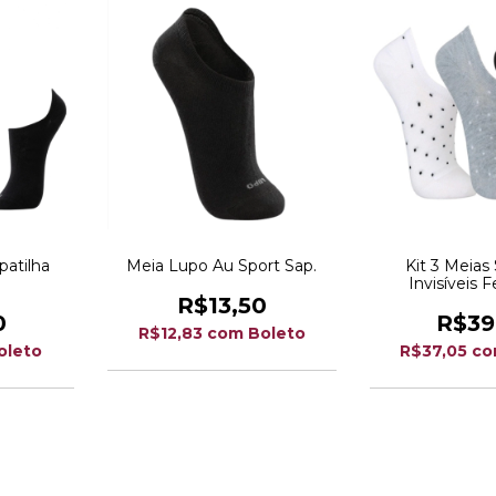
patilha
Meia Lupo Au Sport Sap.
Kit 3 Meias 
3
Invisíveis 
Algodão 
R$13,50
0
R$39
R$12,83
com
Boleto
oleto
R$37,05
co