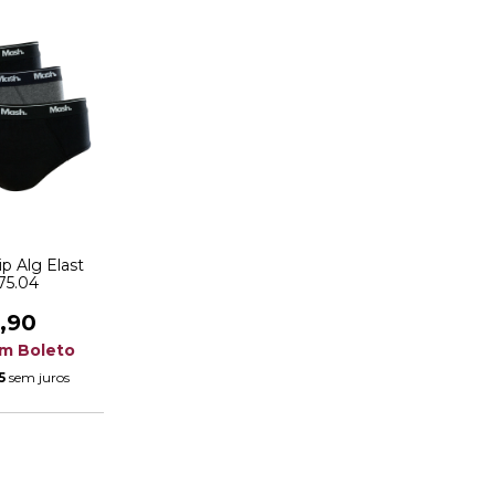
ip Alg Elast
75.04
,90
om
Boleto
5
sem juros