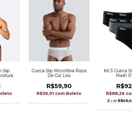
 Slip
Cueca Slip Microfibra Risca
Kit 3 Cueca Sl
ostura
De Giz Liso
Mash 0
5
R$59,90
R$92
oleto
R$56,91
com
Boleto
R$88,26
c
2
x de
R$46,4