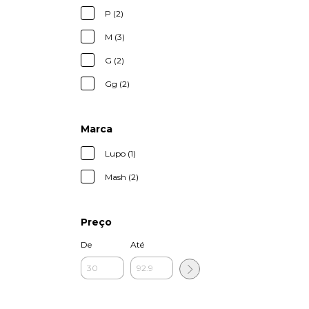
P (2)
M (3)
G (2)
Gg (2)
Marca
Lupo (1)
Mash (2)
Preço
De
Até