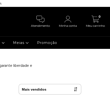
%
| 💳 5% OFF no
0
Atendimento
Minha conta
Meu carrinho
a
Meias
Promoção
garante liberdade e