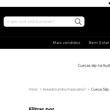
 5% OFF no PIX
Mais vendidos
Bem Estar
Cuecas slip na Aud
Início
>
breadcrumbs.masculino1
>
Cueca Slip
Filtrar por