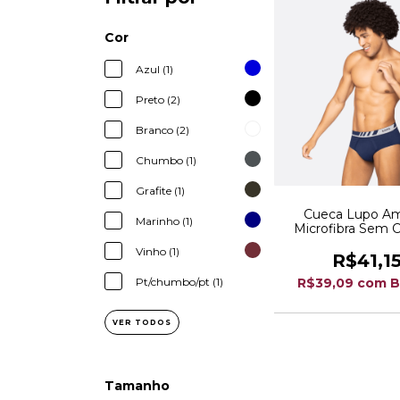
Cor
Azul (1)
Preto (2)
Branco (2)
Chumbo (1)
Grafite (1)
Cueca Lupo Am
Marinho (1)
Microfibra Sem C
Vinho (1)
R$41,1
R$39,09
com
B
Pt/chumbo/pt (1)
VER TODOS
Tamanho