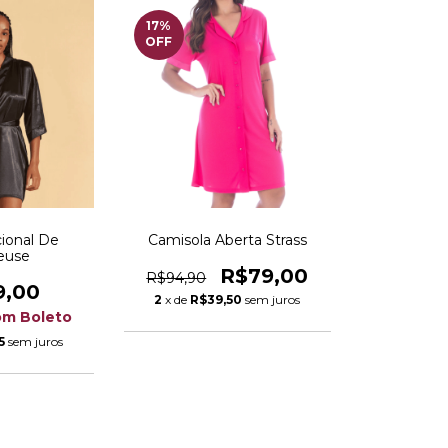
17
%
OFF
cional De
Camisola Aberta Strass
euse
R$79,00
R$94,90
9,00
2
x de
R$39,50
sem juros
om
Boleto
5
sem juros