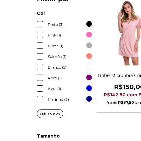
Cor
Preto (3)
Pink (1)
Cinza (1)
Salmão (1)
Branco (5)
Robe Microfibra C
Roxo (1)
R$150,0
Azul (1)
R$142,50
com
Marinho (2)
4
x de
R$37,50
sem
VER TODOS
Tamanho