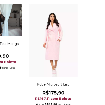
 Poa Manga
r
9,90
om
Boleto
8
sem juros
Robe Microsoft Liso
R$175,90
R$167,11
com
Boleto
4
x de
R$43,98
sem juros