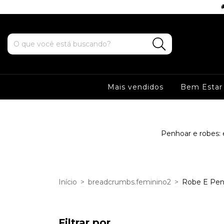
 5% OFF no PIX
Mais vendidos
Bem Estar
Penhoar e robes:
Início
>
breadcrumbs.feminino2
>
Robe E Pen
Filtrar por