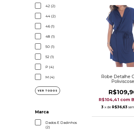
42 (2)
44 (2)
46 (1)
48 (1)
50 (1)
52 (1)
P (4)
Robe Detalhe 
M (4)
Poliviscos
R$109,9
VER TODOS
R$104,41
com
B
3
x de
R$36,63
sem
Marca
Dados E Dadinhos
(2)