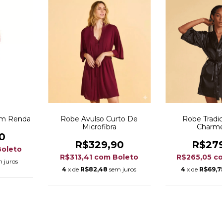
om Renda
Robe Avulso Curto De
Robe Tradi
Microfibra
Charm
0
R$329,90
R$27
Boleto
R$313,41
com
Boleto
R$265,05
c
 juros
4
x de
R$82,48
sem juros
4
x de
R$69,7