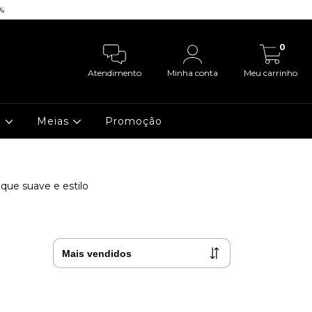
%
| 💳 5% OFF no
0
Atendimento
Minha conta
Meu carrinho
a
Meias
Promoção
ue suave e estilo