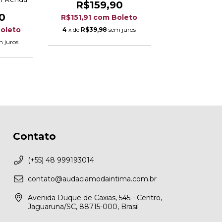
R$159,90
0
R$151,91
com
Boleto
oleto
4
x de
R$39,98
sem juros
m juros
Contato
(+55) 48 999193014
contato@audaciamodaintima.com.br
Avenida Duque de Caxias, 545 - Centro,
Jaguaruna/SC, 88715-000, Brasil