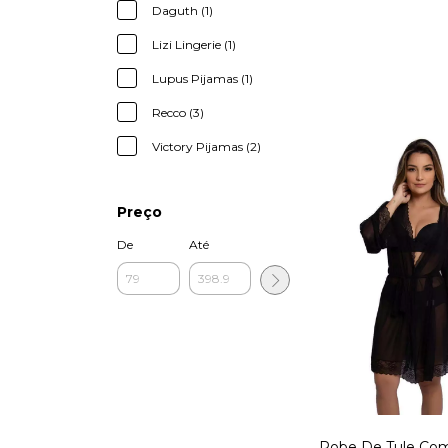
Daguth (1)
Lizi Lingerie (1)
Lupus Pijamas (1)
Recco (3)
Victory Pijamas (2)
Preço
De
Até
Robe De Tule Co