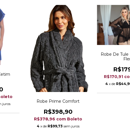
Robe De Tule
Fle
R$17
Cetim
R$170,91
c
e
4
x de
R$44,9
0
oleto
Robe Prime Comfort
 juros
R$398,90
R$378,96
com
Boleto
4
x de
R$99,73
sem juros